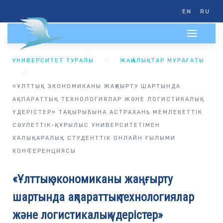
EN
RU
УНИВЕРСИТЕТ ТУРАЛЫ
ЖАҢАЛЫҚТАР МҰРАҒАТЫ
«ҰЛТТЫҚ ЭКОНОМИКАНЫ ЖАҢҒЫРТУ ШАРТЫНДА
АҚПАРАТТЫҚ ТЕХНОЛОГИЯЛАР ЖӘНЕ ЛОГИСТИКАЛЫҚ
ҮДЕРІСТЕР» ТАҚЫРЫБЫНА АСТРАХАНЬ МЕМЛЕКЕТТІК
СӘУЛЕТТІК-ҚҰРЫЛЫС УНИВЕРСИТЕТІМЕН
ХАЛЫҚАРАЛЫҚ СТУДЕНТТІК ОНЛАЙН ҒЫЛЫМИ
КОНФЕРЕНЦИЯСЫ
«Ұлттық экономиканы жаңғырту
шартында ақпараттық технологиялар
және логистикалық үдерістер»