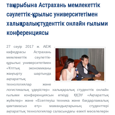
тақырыбына Астрахань мемлекеттік
сәулеттік-құрылыс университетімен
халықаралық студенттік онлайн ғылыми
конференциясы
27 сәуір 2017 ж. АЕЖ
кафедрасы Астрахань
мемлекеттік сәулеттік-
құрылыс университетімен
«Ұлттық экономиканы
жаңғырту шартында
ақпараттық
технологиялар және
логистикалық үдерістер» халықаралық студенттік онлайн
ғылыми конференциясын өткізді. ҚҚЭУ «Ақпараттық
жүйелер» және «Есептеуіш техника және бағдарламалық
қамтамасыз ету» мамандықтарының студенттері
ақпараттық технологиялар саласындағы өзекті мәселелерін