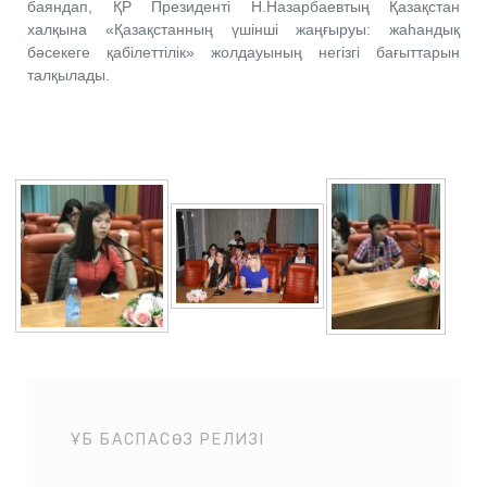
баяндап, ҚР Президенті Н.Назарбаевтың Қазақстан
халқына «Қазақстанның үшінші жаңғыруы: жаһандық
бәсекеге қабілеттілік» жолдауының негізгі бағыттарын
талқылады.
ҰБ БАСПАСӨЗ РЕЛИЗІ