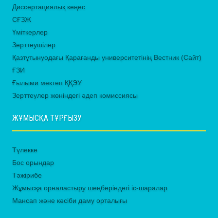
Диссертациялық кеңес
СҒЗЖ
Үміткерлер
Зерттеушілер
Қазтұтынуодағы Қарағанды университетінің Вестник (Сайт)
ҒЗИ
Ғылыми мектеп ҚҚЭУ
Зерттеулер жөніндегі әдеп комиссиясы
ЖҰМЫСҚА ТҰРҒЫЗУ
Түлекке
Бос орындар
Тәжірибе
Жұмысқа орналастыру шеңберіндегі іс-шаралар
Мансап және кәсіби даму орталығы