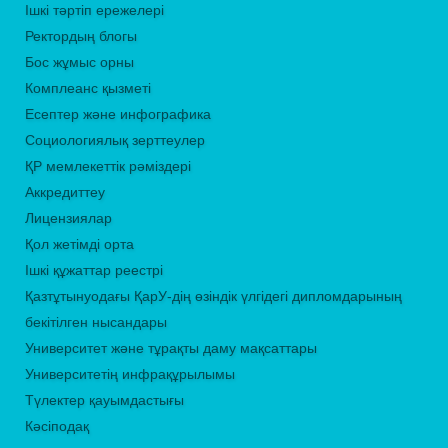
Ішкі тәртіп ережелері
Ректордың блогы
Бос жұмыс орны
Комплеанс қызметі
Есептер және инфографика
Социологиялық зерттеулер
ҚР мемлекеттік рәміздері
Аккредиттеу
Лицензиялар
Қол жетімді орта
Ішкі құжаттар реестрі
Қазтұтынуодағы ҚарУ-дің өзіндік үлгідегі дипломдарының
бекітілген нысандары
Университет және тұрақты даму мақсаттары
Университетің инфрақұрылымы
Түлектер қауымдастығы
Кәсіподақ