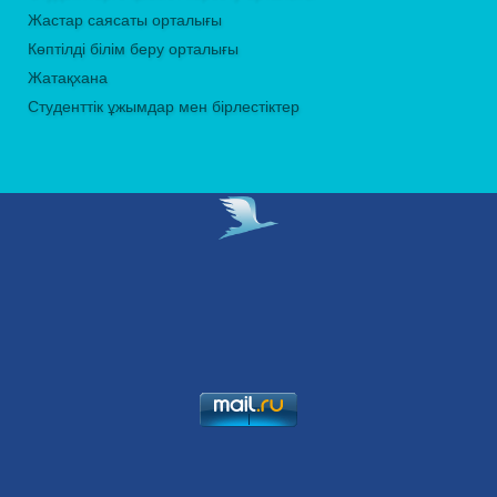
Жастар саясаты орталығы
Көптілді білім беру орталығы
Жатақхана
Студенттік ұжымдар мен бірлестіктер