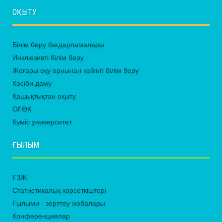
ОҚЫТУ
Білім беру бағдарламалары
Инклюзивті білім беру
Жоғары оқу орнынан кейінгі білім беру
Кәсіби даму
Қашықтықтан оқыту
ОҒӨК
Күміс университет
ҒЫЛЫМ
ҒЗЖ
Статистикалық көрсеткіштері
Ғылыми - зерттеу жобалары
Конференциялар