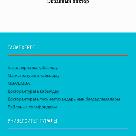
ТАЛАПКЕРГЕ
Бакалавриатқа қабылдау
Магистратураға қабылдау
MBA/EMBA
Докторантураға қабылдау
Докторантураға түсу емтихандарының бағдарламалары
Байланыс телефондары
УНИВЕРСИТЕТ ТУРАЛЫ