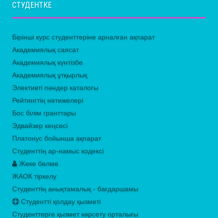
СТУДЕНТКЕ
Бірінші курс студенттеріне арналған ақпарат
Академиялық саясат
Академиялық күнтізбе
Академиялық ұтқырлық
Элективті пәндер каталогы
Рейтингтің нәтижелері
Бос білім гранттары
Эдвайзер кеңсесі
Платонус бойынша ақпарат
Студенттің ар-намыс кодексі
Жеке бөлме
ЖАОК тіркелу
Студенттің анықтамалық - бағдаршамы
Студентті қолдау қызметі
Студенттерге қызмет көрсету орталығы