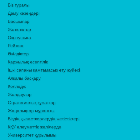
Біз туралы
Даму кезеңдері
Басшылар
Жетістіктер
Оқытушыға
Рейтинг
Өкілдіктер
Қаржылық есептілік
Ішкі сапаны қамтамасыз ету жүйесі
Алқалы басқару
Колледж
Жолдаулар
Стратегиялық құжаттар
Жаңалықтар мұрағаты
Біздің қызметкерлердің жетістіктері
ҚҚУ әлеуметтік желілерде
Университет құрылымы