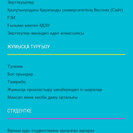
Зерттеушілер
Қазтұтынуодағы Қарағанды университетінің Вестник (Сайт)
ҒЗИ
Ғылыми мектеп ҚҚЭУ
Зерттеулер жөніндегі әдеп комиссиясы
ЖҰМЫСҚА ТҰРҒЫЗУ
Түлекке
Бос орындар
Тәжірибе
Жұмысқа орналастыру шеңберіндегі іс-шаралар
Мансап және кәсіби даму орталығы
СТУДЕНТКЕ
Бірінші курс студенттеріне арналған ақпарат