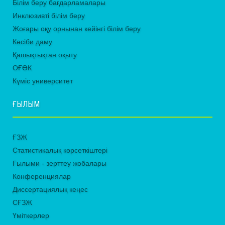
Білім беру бағдарламалары
Инклюзивті білім беру
Жоғары оқу орнынан кейінгі білім беру
Кәсіби даму
Қашықтықтан оқыту
ОҒӨК
Күміс университет
ҒЫЛЫМ
ҒЗЖ
Статистикалық көрсеткіштері
Ғылыми - зерттеу жобалары
Конференциялар
Диссертациялық кеңес
СҒЗЖ
Үміткерлер