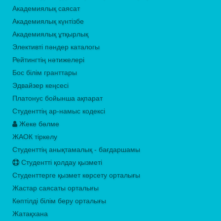
Академиялық саясат
Академиялық күнтізбе
Академиялық ұтқырлық
Элективті пәндер каталогы
Рейтингтің нәтижелері
Бос білім гранттары
Эдвайзер кеңсесі
Платонус бойынша ақпарат
Студенттің ар-намыс кодексі
Жеке бөлме
ЖАОК тіркелу
Студенттің анықтамалық - бағдаршамы
Студентті қолдау қызметі
Студенттерге қызмет көрсету орталығы
Жастар саясаты орталығы
Көптілді білім беру орталығы
Жатақхана