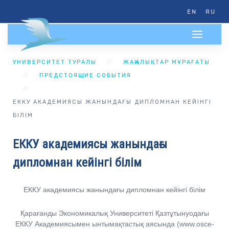
EN
RU
УНИВЕРСИТЕТ ТУРАЛЫ
ЖАҢАЛЫҚТАР МҰРАҒАТЫ
ПРЕДСТОЯЩИЕ СОБЫТИЯ
ЕККУ АКАДЕМИЯСЫ ЖАНЫНДАҒЫ ДИПЛОМНАН КЕЙІНГІ
БІЛІМ
ЕККУ академиясы жанындағы
дипломнан кейінгі білім
ЕККУ академиясы жанындағы дипломнан кейінгі білім
Қарағанды Экономикалық Университеті Қазтұтынуодағы
ЕККУ Академиясымен ынтымақтастық аясында (www.osce-