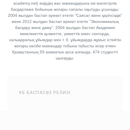
academy.net) өңірдің жас мамандарына екі магистрлік
бағдарлама бойынша жоғары сапалы оқытуды ұсынады:
2004 жылдан бастап әрекет ететін "Саясат және қауіпсіздік"
және 2012 жылдан бастап әрекет ететін "Экономикалық
басқару және даму". 2004 жылдан бастап Академия
мемлекеттік қызметте, үкіметтік емес секторда,
халықаралық ұйымдар мен т. б. ұйымдарда жұмыс істейтін
жоғары кәсіби мамандар тобына табысты әсер еткен
Қазақстанның 59 азаматын қоса алғанда, 474 студентті
шығарды.
ҰБ БАСПАСӨЗ РЕЛИЗІ