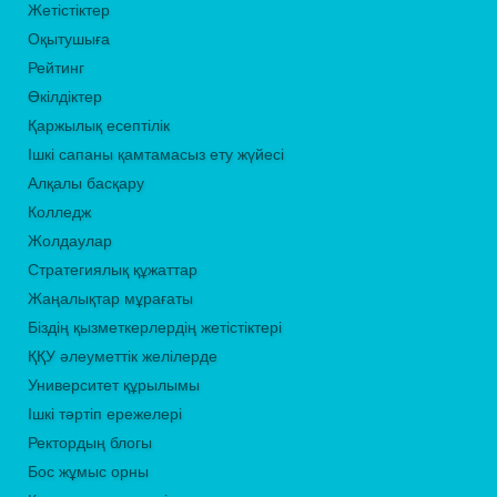
Жетістіктер
Оқытушыға
Рейтинг
Өкілдіктер
Қаржылық есептілік
Ішкі сапаны қамтамасыз ету жүйесі
Алқалы басқару
Колледж
Жолдаулар
Стратегиялық құжаттар
Жаңалықтар мұрағаты
Біздің қызметкерлердің жетістіктері
ҚҚУ әлеуметтік желілерде
Университет құрылымы
Ішкі тәртіп ережелері
Ректордың блогы
Бос жұмыс орны