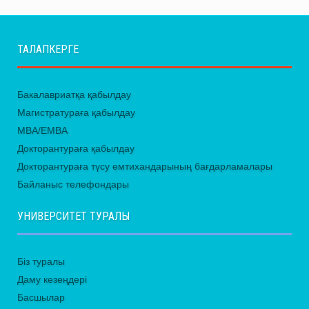
ТАЛАПКЕРГЕ
Бакалавриатқа қабылдау
Магистратураға қабылдау
MBA/EMBA
Докторантураға қабылдау
Докторантураға түсу емтихандарының бағдарламалары
Байланыс телефондары
УНИВЕРСИТЕТ ТУРАЛЫ
Біз туралы
Даму кезеңдері
Басшылар