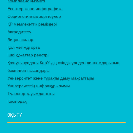
Комплеанс қызметі
Есептер және инфографика
Социологиялық зерттеулер
ҚР мемлекеттік рәміздері
Аккредиттеу
Лицензиялар
Қол жетімді орта
Ішкі құжаттар реестрі
Қазтұтынуодағы ҚарУ-дің өзіндік үлгідегі дипломдарының
бекітілген нысандары
Университет және тұрақты даму мақсаттары
Университетің инфрақұрылымы
Түлектер қауымдастығы
Кәсіподақ
ОҚЫТУ