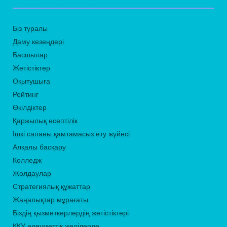
Біз туралы
Даму кезеңдері
Басшылар
Жетістіктер
Оқытушыға
Рейтинг
Өкілдіктер
Қаржылық есептілік
Ішкі сапаны қамтамасыз ету жүйесі
Алқалы басқару
Колледж
Жолдаулар
Стратегиялық құжаттар
Жаңалықтар мұрағаты
Біздің қызметкерлердің жетістіктері
ҚҚУ әлеуметтік желілерде