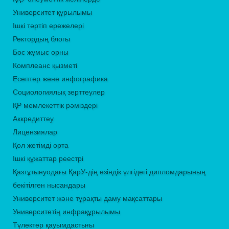
Университет құрылымы
Ішкі тәртіп ережелері
Ректордың блогы
Бос жұмыс орны
Комплеанс қызметі
Есептер және инфографика
Социологиялық зерттеулер
ҚР мемлекеттік рәміздері
Аккредиттеу
Лицензиялар
Қол жетімді орта
Ішкі құжаттар реестрі
Қазтұтынуодағы ҚарУ-дің өзіндік үлгідегі дипломдарының
бекітілген нысандары
Университет және тұрақты даму мақсаттары
Университетің инфрақұрылымы
Түлектер қауымдастығы