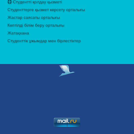
Студентті қолдау қызметі
Студенттерге қызмет көрсету орталығы
Жастар саясаты орталығы
Көптілді білім беру орталығы
Жатақхана
Студенттік ұжымдар мен бірлестіктер