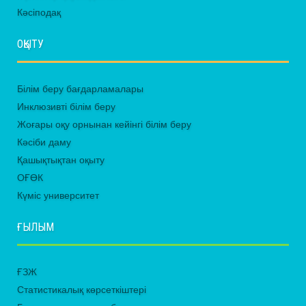
Кәсіподақ
ОҚЫТУ
Білім беру бағдарламалары
Инклюзивті білім беру
Жоғары оқу орнынан кейінгі білім беру
Кәсіби даму
Қашықтықтан оқыту
ОҒӨК
Күміс университет
ҒЫЛЫМ
ҒЗЖ
Статистикалық көрсеткіштері