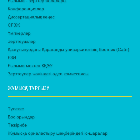
Ғылыми - зерттеу жобалары
Конференциялар
Диссертациялық кеңес
СҒЗЖ
Үміткерлер
Зерттеушілер
Қазтұтынуодағы Қарағанды университетінің Вестник (Сайт)
ҒЗИ
Ғылыми мектеп ҚҚЭУ
Зерттеулер жөніндегі әдеп комиссиясы
ЖҰМЫСҚА ТҰРҒЫЗУ
Түлекке
Бос орындар
Тәжірибе
Жұмысқа орналастыру шеңберіндегі іс-шаралар