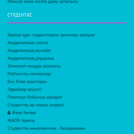
Мансап және кәсіби даму орталығы
СТУДЕНТКЕ
Бірінші курс студенттеріне арналған ақпарат
Академиялық саясат
Академиялық күнтізбе
Академиялық ұтқырлық
Элективті пәндер каталогы
Рейтингтің нәтижелері
Бос білім гранттары
Эдвайзер кеңсесі
Платонус бойынша ақпарат
Студенттің ар-намыс кодексі
Жеке бөлме
ЖАОК тіркелу
Студенттің анықтамалық - бағдаршамы