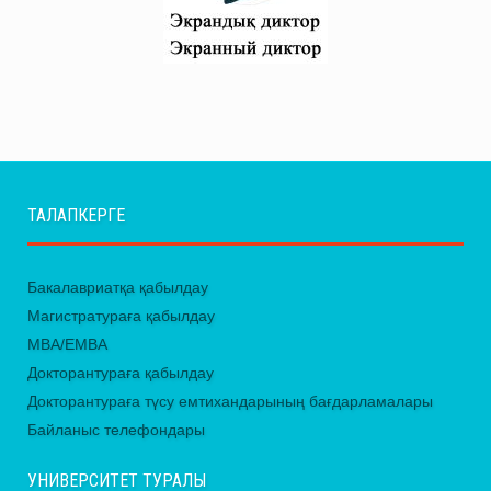
ТАЛАПКЕРГЕ
Бакалавриатқа қабылдау
Магистратураға қабылдау
MBA/EMBA
Докторантураға қабылдау
Докторантураға түсу емтихандарының бағдарламалары
Байланыс телефондары
УНИВЕРСИТЕТ ТУРАЛЫ