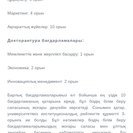
Маркетинг: 4 орын
Ақпараттық жүйелер: 10 орын
Докторантура бағдарламалары:
Мемлекеттік және жергілікті басқару: 1 орын
Экономика: 2 орын
Инновациялық менеджмент: 2 орын
Барлық бағдарламаларымыз ел бойынша ең үздік 10
бағдарламаның қатарына кіреді, бұл біздің білім беру
сапасының жоғары деңгейін көрсетеді. Сонымен қатар,
университетіміз институционалдық рейтингте құрметті 3-
орынға ие болды. Бұл нәтижелер біздің білім беру
бағдарламаларымыздың жоғары сапасы мен ұлттық
деңгейде бәсекеге қабілеттілігін көрсетеді. Біз