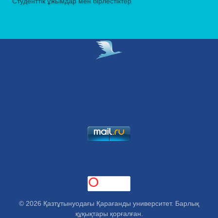
Студенттік ұжымдар мен бірлестіктер
© 2026 Қазтұтынуодағы Қарағанды университет. Барлық
құқықтары қорғалған.