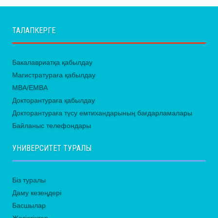
ТАЛАПКЕРГЕ
Бакалавриатқа қабылдау
Магистратураға қабылдау
MBA/EMBA
Докторантураға қабылдау
Докторантураға түсу емтихандарының бағдарламалары
Байланыс телефондары
УНИВЕРСИТЕТ ТУРАЛЫ
Біз туралы
Даму кезеңдері
Басшылар