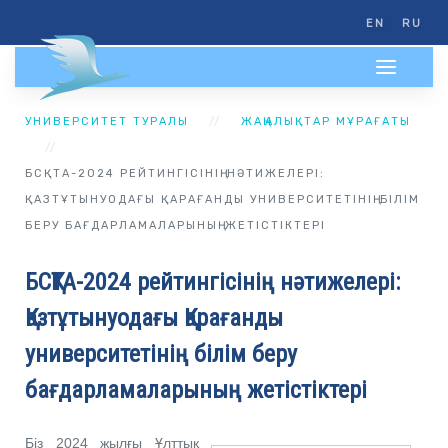
EN
RU
УНИВЕРСИТЕТ ТУРАЛЫ
ЖАҢАЛЫҚТАР МҰРАҒАТЫ
БСҚТА-2024 РЕЙТИНГІСІНІҢ НӘТИЖЕЛЕРІ:
ҚАЗТҰТЫНУОДАҒЫ ҚАРАҒАНДЫ УНИВЕРСИТЕТІНІҢ БІЛІМ
БЕРУ БАҒДАРЛАМАЛАРЫНЫҢ ЖЕТІСТІКТЕРІ
БСҚТА-2024 рейтингісінің нәтижелері:
Қазтұтынуодағы Қарағанды
университетінің білім беру
бағдарламаларының жетістіктері
Біз 2024 жылғы Ұлттық