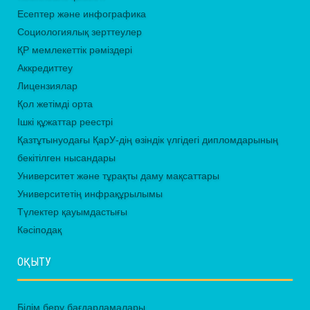
Есептер және инфографика
Социологиялық зерттеулер
ҚР мемлекеттік рәміздері
Аккредиттеу
Лицензиялар
Қол жетімді орта
Ішкі құжаттар реестрі
Қазтұтынуодағы ҚарУ-дің өзіндік үлгідегі дипломдарының
бекітілген нысандары
Университет және тұрақты даму мақсаттары
Университетің инфрақұрылымы
Түлектер қауымдастығы
Кәсіподақ
ОҚЫТУ
Білім беру бағдарламалары