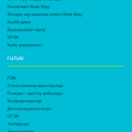
Инклюзивті білім беру
Жоғары оқу орнынан кейінгі білім беру
Кәсіби даму
Қашықтықтан оқыту
ОҒӨК
Күміс университет
ҒЫЛЫМ
ҒЗЖ
Статистикалық көрсеткіштері
Ғылыми - зерттеу жобалары
Конференциялар
Диссертациялық кеңес
СҒЗЖ
Үміткерлер
Зерттеушілер