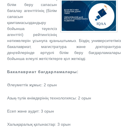
білім беру сапасын
бағалау агенттігінің (Білім
сапасын
қамтамасыздандыру
бойынша тәуелсіз
агенттігі) рейтингісінің
нәтижелерін ұсынуға қуаныштымыз. Біздің университетіміз
бакалавриат, магистратура және докторантура
деңгейлерінде әртүрлі білім беру бағдарламалары
бойынша елеулі жетістіктерге қол жеткізді.
Бакалавриат бағдарламалары:
Әлеуметтік жұмыс: 2 орын
Азық-түлік өнімдерінің технологиясы: 2 орын
Есеп және аудит: 3 орын
Халықаралық қатынастар: 3 орын