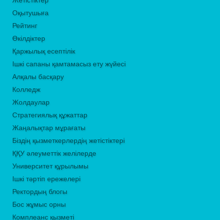
Жетістіктер
Оқытушыға
Рейтинг
Өкілдіктер
Қаржылық есептілік
Ішкі сапаны қамтамасыз ету жүйесі
Алқалы басқару
Колледж
Жолдаулар
Стратегиялық құжаттар
Жаңалықтар мұрағаты
Біздің қызметкерлердің жетістіктері
ҚҚУ әлеуметтік желілерде
Университет құрылымы
Ішкі тәртіп ережелері
Ректордың блогы
Бос жұмыс орны
Комплеанс қызметі