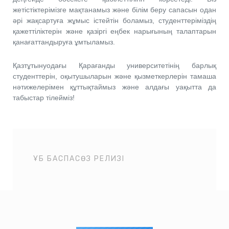
жетістіктерімізге мақтанамыз және білім беру сапасын одан
әрі жақсартуға жұмыс істейтін боламыз, студенттеріміздің
қажеттіліктерін және қазіргі еңбек нарығының талаптарын
қанағаттандыруға ұмтыламыз.
Қазтұтынуодағы Қарағанды университетінің барлық
студенттерін, оқытушыларын және қызметкерлерін тамаша
нәтижелерімен құттықтаймыз және алдағы уақытта да
табыстар тілейміз!
ҰБ БАСПАСӨЗ РЕЛИЗІ