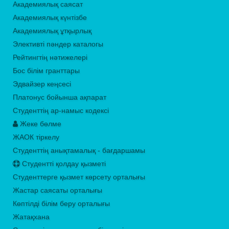
Академиялық саясат
Академиялық күнтізбе
Академиялық ұтқырлық
Элективті пәндер каталогы
Рейтингтің нәтижелері
Бос білім гранттары
Эдвайзер кеңсесі
Платонус бойынша ақпарат
Студенттің ар-намыс кодексі
Жеке бөлме
ЖАОК тіркелу
Студенттің анықтамалық - бағдаршамы
Студентті қолдау қызметі
Студенттерге қызмет көрсету орталығы
Жастар саясаты орталығы
Көптілді білім беру орталығы
Жатақхана