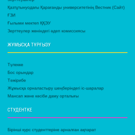
Қазтұтынуодағы Қарағанды университетінің Вестник (Сайт)
ҒЗИ
Ғылыми мектеп ҚҚЭУ
Зерттеулер жөніндегі әдеп комиссиясы
ЖҰМЫСҚА ТҰРҒЫЗУ
Түлекке
Бос орындар
Тәжірибе
Жұмысқа орналастыру шеңберіндегі іс-шаралар
Мансап және кәсіби даму орталығы
СТУДЕНТКЕ
Бірінші курс студенттеріне арналған ақпарат