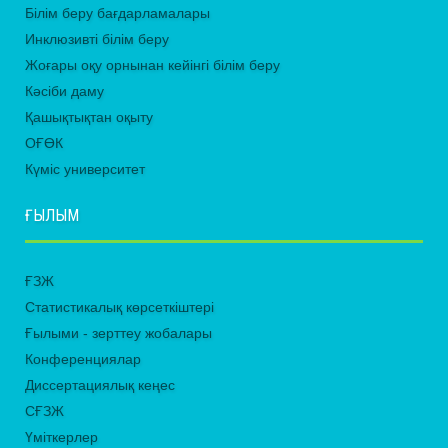
Білім беру бағдарламалары
Инклюзивті білім беру
Жоғары оқу орнынан кейінгі білім беру
Кәсіби даму
Қашықтықтан оқыту
ОҒӨК
Күміс университет
ҒЫЛЫМ
ҒЗЖ
Статистикалық көрсеткіштері
Ғылыми - зерттеу жобалары
Конференциялар
Диссертациялық кеңес
СҒЗЖ
Үміткерлер