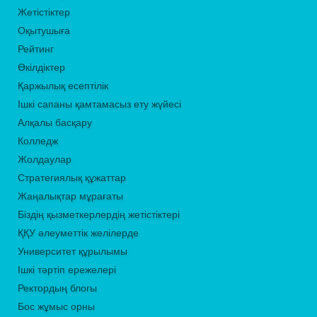
Жетістіктер
Оқытушыға
Рейтинг
Өкілдіктер
Қаржылық есептілік
Ішкі сапаны қамтамасыз ету жүйесі
Алқалы басқару
Колледж
Жолдаулар
Стратегиялық құжаттар
Жаңалықтар мұрағаты
Біздің қызметкерлердің жетістіктері
ҚҚУ әлеуметтік желілерде
Университет құрылымы
Ішкі тәртіп ережелері
Ректордың блогы
Бос жұмыс орны