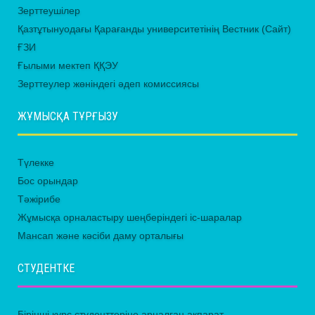
Зерттеушілер
Қазтұтынуодағы Қарағанды университетінің Вестник (Сайт)
ҒЗИ
Ғылыми мектеп ҚҚЭУ
Зерттеулер жөніндегі әдеп комиссиясы
ЖҰМЫСҚА ТҰРҒЫЗУ
Түлекке
Бос орындар
Тәжірибе
Жұмысқа орналастыру шеңберіндегі іс-шаралар
Мансап және кәсіби даму орталығы
СТУДЕНТКЕ
Бірінші курс студенттеріне арналған ақпарат