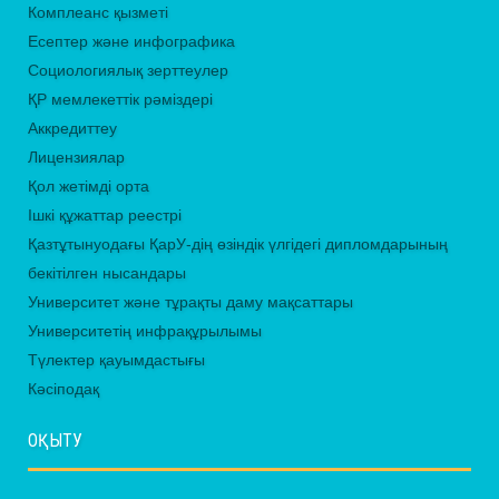
Комплеанс қызметі
Есептер және инфографика
Социологиялық зерттеулер
ҚР мемлекеттік рәміздері
Аккредиттеу
Лицензиялар
Қол жетімді орта
Ішкі құжаттар реестрі
Қазтұтынуодағы ҚарУ-дің өзіндік үлгідегі дипломдарының
бекітілген нысандары
Университет және тұрақты даму мақсаттары
Университетің инфрақұрылымы
Түлектер қауымдастығы
Кәсіподақ
ОҚЫТУ