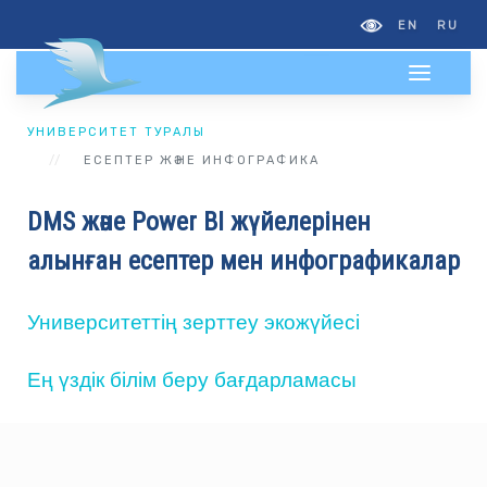
EN
RU
УНИВЕРСИТЕТ ТУРАЛЫ
ЕСЕПТЕР ЖӘНЕ ИНФОГРАФИКА
DMS және Power BI жүйелерінен
алынған есептер мен инфографикалар
Университеттің зерттеу экожүйесі
Ең үздік білім беру бағдарламасы