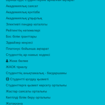
Академиялық саясат
Академиялық күнтізбе
Академиялық ұтқырлық
Элективті пәндер каталогы
Рейтингтің нәтижелері
Бос білім гранттары
Эдвайзер кеңсесі
Платонус бойынша ақпарат
Студенттің ар-намыс кодексі
Жеке бөлме
ЖАОК тіркелу
Студенттің анықтамалық - бағдаршамы
Студентті қолдау қызметі
Студенттерге қызмет көрсету орталығы
Жастар саясаты орталығы
Көптілді білім беру орталығы
Жатақхана