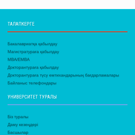
ТАЛАПКЕРГЕ
Бакалавриатқа қабылдау
Магистратураға қабылдау
MBA/EMBA
Докторантураға қабылдау
Докторантураға түсу емтихандарының бағдарламалары
Байланыс телефондары
УНИВЕРСИТЕТ ТУРАЛЫ
Біз туралы
Даму кезеңдері
Басшылар